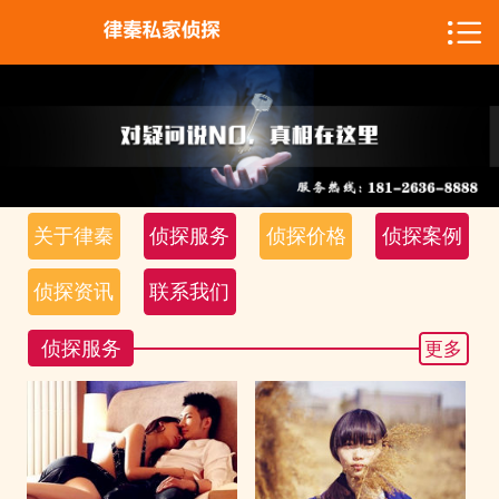

网站首页

关于律秦
侦探服务
侦探价格
关于律秦
侦探服务
侦探价格
侦探案例
侦探案例
侦探资讯
联系我们
侦探资讯
侦探服务
更多
联系我们