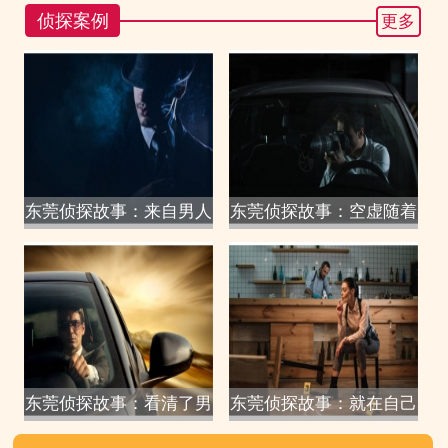
侦探案例
更多
东莞侦探故事：来自男人
东莞侦探故事：空虚随着
东莞侦探故事：看清了男
东莞侦探故事：就在自己