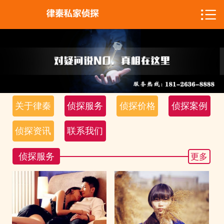

网站首页

关于律秦
侦探服务
侦探价格
关于律秦
侦探服务
侦探价格
侦探案例
侦探案例
侦探资讯
联系我们
侦探资讯
侦探服务
更多
联系我们